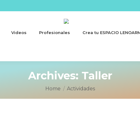
Videos
Profesionales
Crea tu ESPACIO LENOAR
Archives:
Taller
You are here:
Home
Actividades