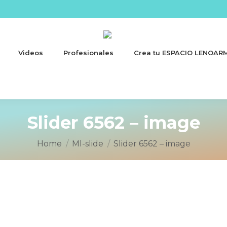
Videos
Profesionales
Crea tu ESPACIO LENOAR
Slider 6562 – image
You are here:
Home
Ml-slide
Slider 6562 – image