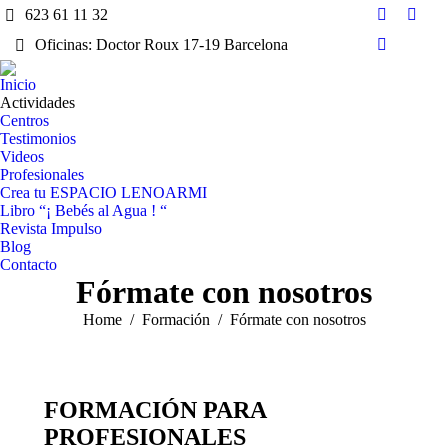
623 61 11 32
YouTube
Insta
Oficinas: Doctor Roux 17-19 Barcelona
page
page
Mail
opens
open
page
Inicio
in
in
opens
Actividades
new
new
Centros
in
window
wind
Testimonios
new
Videos
window
Profesionales
Crea tu ESPACIO LENOARMI
Libro “¡ Bebés al Agua ! “
Revista Impulso
Blog
Contacto
Fórmate con nosotros
You are here:
Home
Formación
Fórmate con nosotros
FORMACIÓN PARA
PROFESIONALES