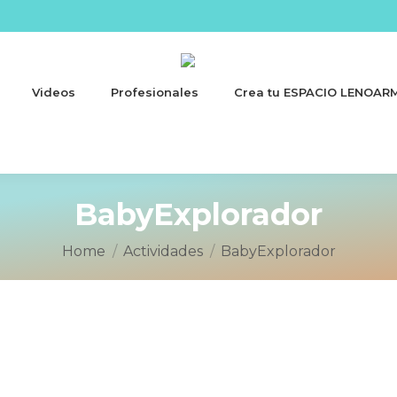
Videos
Profesionales
Crea tu ESPACIO LENOAR
BabyExplorador
You are here:
Home
Actividades
BabyExplorador